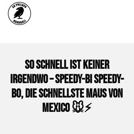
Home
Teams
News & Berichte
So schnell ist keiner
Über uns
irgendwo – speedy-bi speedy-
Kontakt
bo, die schnellste Maus von
Shop
Mexico 🐭⚡