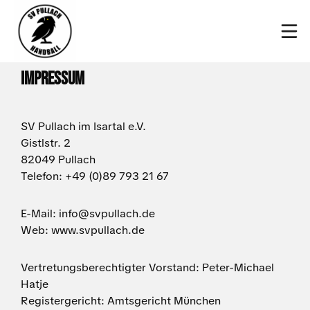
Home
Impressum
Teams
SV Pullach im Isartal e.V.
News & Berichte
Gistlstr. 2
82049 Pullach
Über uns
Telefon: +49 (0)89 793 21 67
Kontakt
E-Mail: info@svpullach.de
Shop
Web: www.svpullach.de
Vertretungsberechtigter Vorstand: Peter-Michael
Hatje
Registergericht: Amtsgericht München